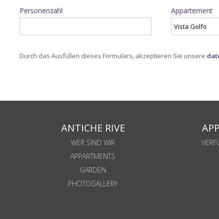
Personenzahl
Appartement
Vista Golfo
Durch das Ausfüllen dieses Formulars, akzeptieren Sie unsere
dat
ANTICHE RIVE
AP
WER SIND WIR
VERF
APPARTMENTS
GARDEN
PHOTOGALLERY